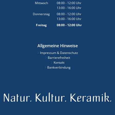
Von 08:00 bis 12:00 Uhr
Mittwoch
08:00
-
12:00
Uhr
13:00
-
16:00
Von 08:00 bis 12:00 Uhr
Uhr
Von 13:00 bis 16:00 Uhr
Donnerstag
08:00
-
12:00
Uhr
13:00
-
16:00
Von 08:00 bis 12:00 Uhr
Uhr
Von 13:00 bis 16:00 Uhr
Freitag
08:00
-
12:00
Uhr
Von 08:00 bis 12:00 Uhr
Allgemeine Hinweise
Impressum & Datenschutz
Barrierefreiheit
Kontakt
Bankverbindung