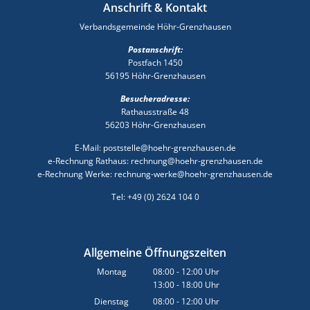
Anschrift & Kontakt
Verbandsgemeinde Höhr-Grenzhausen
Postanschrift:
Postfach 1450
56195 Höhr-Grenzhausen
Besucheradresse:
Rathausstraße 48
56203 Höhr-Grenzhausen
E-Mail: poststelle@hoehr-grenzhausen.de
e-Rechnung Rathaus: rechnung@hoehr-grenzhausen.de
e-Rechnung Werke: rechnung-werke@hoehr-grenzhausen.de
Tel: +49 (0) 2624 104 0
Allgemeine Öffnungszeiten
Montag
08:00
-
12:00
Uhr
13:00
-
18:00
Von 08:00 bis 12:00 Uhr
Uhr
Von 13:00 bis 18:00 Uhr
Dienstag
08:00
-
12:00
Uhr