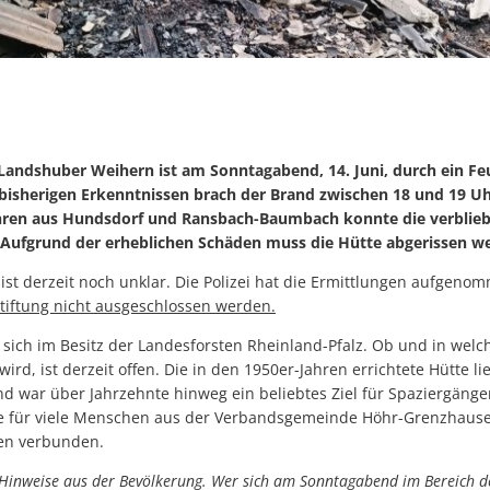
Landshuber Weihern ist am Sonntagabend, 14. Juni, durch ein Fe
bisherigen Erkenntnissen brach der Brand zwischen 18 und 19 Uh
hren aus Hundsdorf und Ransbach-Baumbach konnte die verblieb
 Aufgrund der erheblichen Schäden muss die Hütte abgerissen w
ist derzeit noch unklar. Die Polizei hat die Ermittlungen aufgeno
tiftung nicht ausgeschlossen werden.
 sich im Besitz der Landesforsten Rheinland-Pfalz. Ob und in welc
ird, ist derzeit offen. Die in den 1950er-Jahren errichtete Hütte 
war über Jahrzehnte hinweg ein beliebtes Ziel für Spaziergäng
 sie für viele Menschen aus der Verbandsgemeinde Höhr-Grenzhause
gen verbunden.
m Hinweise aus der Bevölkerung. Wer sich am Sonntagabend im Bereich 