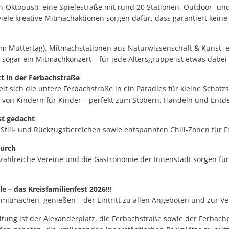
n-Oktopus!), eine Spielestraße mit rund 20 Stationen, Outdoor- und
ele kreative Mitmachaktionen sorgen dafür, dass garantiert kein
zum Muttertag), Mitmachstationen aus Naturwissenschaft & Kunst, 
sogar ein Mitmachkonzert – für jede Altersgruppe ist etwas dabei
t in der Ferbachstraße
t sich die untere Ferbachstraße in ein Paradies für kleine Schatz
n von Kindern für Kinder – perfekt zum Stöbern, Handeln und Entd
st gedacht
, Still- und Rückzugsbereichen sowie entspannten Chill-Zonen für F
durch
zahlreiche Vereine und die Gastronomie der Innenstadt sorgen für 
lle – das Kreisfamilienfest 2026!!!
itmachen, genießen – der Eintritt zu allen Angeboten und zur Vera
ltung ist der Alexanderplatz, die Ferbachstraße sowie der Ferbac