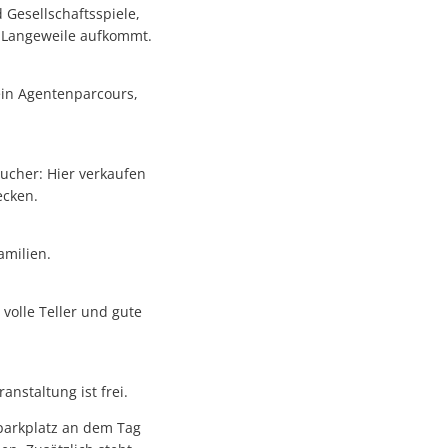
 Gesellschaftsspiele,
e Langeweile aufkommt.
ein Agentenparcours,
sucher: Hier verkaufen
ecken.
amilien.
volle Teller und gute
nstaltung ist frei.
hparkplatz an dem Tag