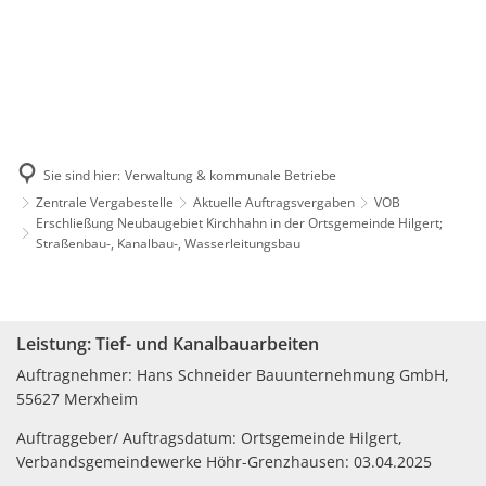
Sie sind hier:
Verwaltung & kommunale Betriebe
Zentrale Vergabestelle
Aktuelle Auftragsvergaben
VOB
Erschließung Neubaugebiet Kirchhahn in der Ortsgemeinde Hilgert;
Straßenbau-, Kanalbau-, Wasserleitungsbau
Erschließung
Neubaugebiet
Leistung: Tief- und Kanalbauarbeiten
Kirchhahn
Auftragnehmer: Hans Schneider Bauunternehmung GmbH,
55627 Merxheim
in
der
Auftraggeber/ Auftragsdatum: Ortsgemeinde Hilgert,
Verbandsgemeindewerke Höhr-Grenzhausen: 03.04.2025
Ortsgemeinde