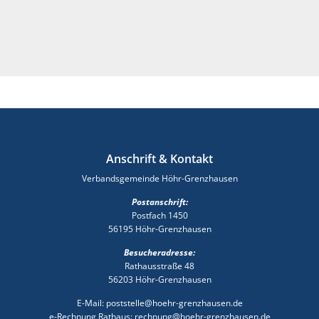
Hilgert;
Straßenbau-,
Kanalbau-,
Wasserleitungsbau
Anschrift & Kontakt
Verbandsgemeinde Höhr-Grenzhausen
Postanschrift:
Postfach 1450
56195 Höhr-Grenzhausen
Besucheradresse:
Rathausstraße 48
56203 Höhr-Grenzhausen
E-Mail: poststelle@hoehr-grenzhausen.de
e-Rechnung Rathaus: rechnung@hoehr-grenzhausen.de