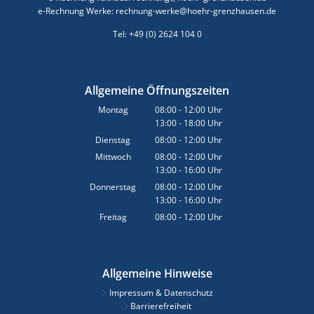
e-Rechnung Werke: rechnung-werke@hoehr-grenzhausen.de
Tel: +49 (0) 2624 104 0
Allgemeine Öffnungszeiten
Montag
08:00
-
12:00
Uhr
13:00
-
18:00
Von 08:00 bis 12:00 Uhr
Uhr
Von 13:00 bis 18:00 Uhr
Dienstag
08:00
-
12:00
Uhr
Von 08:00 bis 12:00 Uhr
Mittwoch
08:00
-
12:00
Uhr
13:00
-
16:00
Von 08:00 bis 12:00 Uhr
Uhr
Von 13:00 bis 16:00 Uhr
Donnerstag
08:00
-
12:00
Uhr
13:00
-
16:00
Von 08:00 bis 12:00 Uhr
Uhr
Von 13:00 bis 16:00 Uhr
Freitag
08:00
-
12:00
Uhr
Von 08:00 bis 12:00 Uhr
Allgemeine Hinweise
Impressum & Datenschutz
Barrierefreiheit