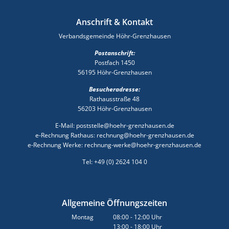
Anschrift & Kontakt
Verbandsgemeinde Höhr-Grenzhausen
Postanschrift:
Postfach 1450
56195 Höhr-Grenzhausen
Besucheradresse:
Rathausstraße 48
56203 Höhr-Grenzhausen
E-Mail: poststelle@hoehr-grenzhausen.de
e-Rechnung Rathaus: rechnung@hoehr-grenzhausen.de
e-Rechnung Werke: rechnung-werke@hoehr-grenzhausen.de
Tel: +49 (0) 2624 104 0
Allgemeine Öffnungszeiten
Montag
08:00
-
12:00
Uhr
13:00
-
18:00
Von 08:00 bis 12:00 Uhr
Uhr