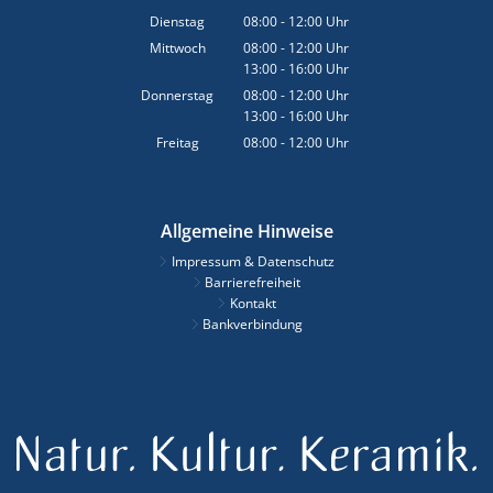
Von 13:00 bis 18:00 Uhr
Dienstag
08:00
-
12:00
Uhr
Von 08:00 bis 12:00 Uhr
Mittwoch
08:00
-
12:00
Uhr
13:00
-
16:00
Von 08:00 bis 12:00 Uhr
Uhr
Von 13:00 bis 16:00 Uhr
Donnerstag
08:00
-
12:00
Uhr
13:00
-
16:00
Von 08:00 bis 12:00 Uhr
Uhr
Von 13:00 bis 16:00 Uhr
Freitag
08:00
-
12:00
Uhr
Von 08:00 bis 12:00 Uhr
Allgemeine Hinweise
Impressum & Datenschutz
Barrierefreiheit
Kontakt
Bankverbindung