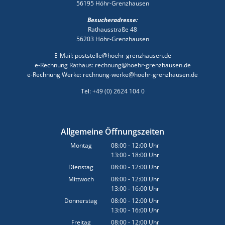
56195 Höhr-Grenzhausen
Besucheradresse:
Rathausstraße 48
56203 Höhr-Grenzhausen
E-Mail: poststelle@hoehr-grenzhausen.de
e-Rechnung Rathaus: rechnung@hoehr-grenzhausen.de
e-Rechnung Werke: rechnung-werke@hoehr-grenzhausen.de
Tel: +49 (0) 2624 104 0
Allgemeine Öffnungszeiten
Montag
08:00
-
12:00
Uhr
13:00
-
18:00
Von 08:00 bis 12:00 Uhr
Uhr
Von 13:00 bis 18:00 Uhr
Dienstag
08:00
-
12:00
Uhr
Von 08:00 bis 12:00 Uhr
Mittwoch
08:00
-
12:00
Uhr
13:00
-
16:00
Von 08:00 bis 12:00 Uhr
Uhr
Von 13:00 bis 16:00 Uhr
Donnerstag
08:00
-
12:00
Uhr
13:00
-
16:00
Von 08:00 bis 12:00 Uhr
Uhr
Von 13:00 bis 16:00 Uhr
Freitag
08:00
-
12:00
Uhr