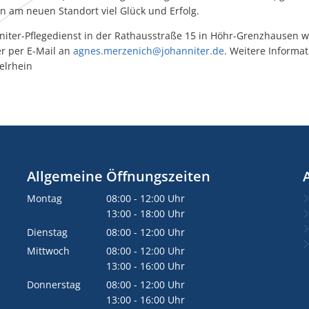
 am neuen Standort viel Glück und Erfolg.
nniter-Pflegedienst in der Rathausstraße 15 in Höhr-Grenzhausen w
r per E-Mail an
agnes.merzenich@johanniter.de
. Weitere Informat
elrhein
Allgemeine Öffnungszeiten
Montag
08:00
-
12:00
Uhr
Von 08:00 bis 12:00 Uhr
13:00
-
18:00
Uhr
Von 13:00 bis 18:00 Uhr
Dienstag
08:00
-
12:00
Uhr
Von 08:00 bis 12:00 Uhr
Mittwoch
08:00
-
12:00
Uhr
Von 08:00 bis 12:00 Uhr
13:00
-
16:00
Uhr
Von 13:00 bis 16:00 Uhr
Donnerstag
08:00
-
12:00
Uhr
Von 08:00 bis 12:00 Uhr
13:00
-
16:00
Uhr