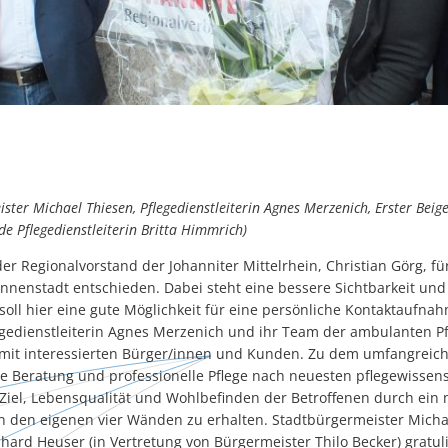
eister Michael Thiesen, Pflegedienstleiterin Agnes Merzenich, Erster Bei
de Pflegedienstleiterin Britta Himmrich)
er Regionalvorstand der Johanniter Mittelrhein, Christian Görg, fü
Innenstadt entschieden. Dabei steht eine bessere Sichtbarkeit und
soll hier eine gute Möglichkeit für eine persönliche Kontaktaufn
gedienstleiterin Agnes Merzenich und ihr Team der ambulanten Pfl
mit interessierten Bürger/innen und Kunden. Zu dem umfangreic
 Beratung und professionelle Pflege nach neuesten pflegewissens
Ziel, Lebensqualität und Wohlbefinden der Betroffenen durch ein 
in den eigenen vier Wänden zu erhalten. Stadtbürgermeister Mich
hard Heuser (in Vertretung von Bürgermeister Thilo Becker) gratuli