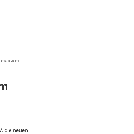
Grenzhausen
im
V. die neuen