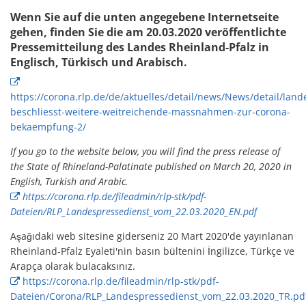
Wenn Sie auf die unten angegebene Internetseite
gehen, finden Sie die am 20.03.2020 veröffentlichte
Pressemitteilung des Landes Rheinland-Pfalz in
Englisch, Türkisch und Arabisch.
https://corona.rlp.de/de/aktuelles/detail/news/News/detail/land
beschliesst-weitere-weitreichende-massnahmen-zur-corona-
bekaempfung-2/
If you go to the website below, you will find the press release of
the State of Rhineland-Palatinate published on March 20, 2020 in
English, Turkish and Arabic.
https://corona.rlp.de/fileadmin/rlp-stk/pdf-
Dateien/RLP_Landespressedienst_vom_22.03.2020_EN.pdf
Aşağıdaki web sitesine giderseniz 20 Mart 2020'de yayınlanan
Rheinland-Pfalz Eyaleti'nin basın bültenini İngilizce, Türkçe ve
Arapça olarak bulacaksınız.
https://corona.rlp.de/fileadmin/rlp-stk/pdf-
Dateien/Corona/RLP_Landespressedienst_vom_22.03.2020_TR.pd