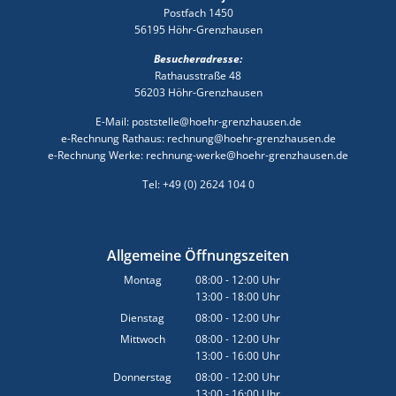
Postfach 1450
56195 Höhr-Grenzhausen
Besucheradresse:
Rathausstraße 48
56203 Höhr-Grenzhausen
E-Mail: poststelle@hoehr-grenzhausen.de
e-Rechnung Rathaus: rechnung@hoehr-grenzhausen.de
e-Rechnung Werke: rechnung-werke@hoehr-grenzhausen.de
Tel: +49 (0) 2624 104 0
Allgemeine Öffnungszeiten
Montag
08:00
-
12:00
Uhr
13:00
-
18:00
Von 08:00 bis 12:00 Uhr
Uhr
Von 13:00 bis 18:00 Uhr
Dienstag
08:00
-
12:00
Uhr
Von 08:00 bis 12:00 Uhr
Mittwoch
08:00
-
12:00
Uhr
13:00
-
16:00
Von 08:00 bis 12:00 Uhr
Uhr
Von 13:00 bis 16:00 Uhr
Donnerstag
08:00
-
12:00
Uhr
13:00
-
16:00
Von 08:00 bis 12:00 Uhr
Uhr