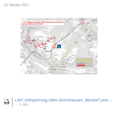
20. Oktober 2021
L307_Vollsperrung_Höhr-Grenzhausen_ Bendorf_vom 25_bis 29_10_2021.pdf
~ 3 MB