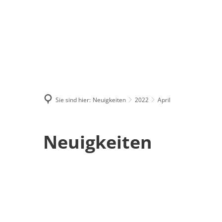
Menü
Suchen
Kontakt
Sie sind hier:
Neuigkeiten
2022
April
April
Neuigkeiten