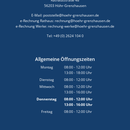
Rathausstraße 48
56203 Höhr-Grenzhausen
E-Mail: poststelle@hoehr-grenzhausen.de
e-Rechnung Rathaus: rechnung@hoehr-grenzhausen.de
e-Rechnung Werke: rechnung-werke@hoehr-grenzhausen.de
Tel: +49 (0) 2624 104 0
Allgemeine Öffnungszeiten
Montag
08:00
-
12:00
Uhr
13:00
-
18:00
Von 08:00 bis 12:00 Uhr
Uhr
Von 13:00 bis 18:00 Uhr
Dienstag
08:00
-
12:00
Uhr
Von 08:00 bis 12:00 Uhr
Mittwoch
08:00
-
12:00
Uhr
13:00
-
16:00
Von 08:00 bis 12:00 Uhr
Uhr
Von 13:00 bis 16:00 Uhr
Donnerstag
08:00
-
12:00
Uhr
13:00
-
16:00
Von 08:00 bis 12:00 Uhr
Uhr
Von 13:00 bis 16:00 Uhr
Freitag
08:00
-
12:00
Uhr
Von 08:00 bis 12:00 Uhr