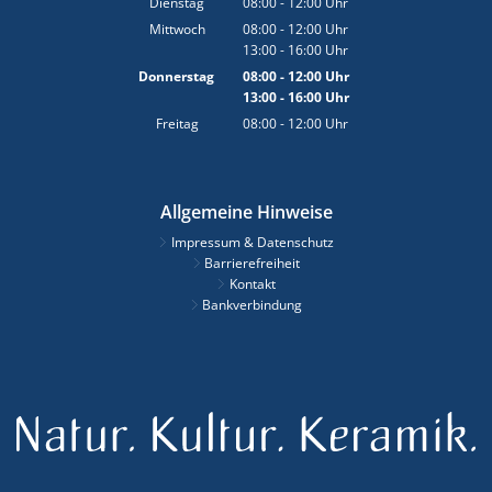
Dienstag
08:00
-
12:00
Uhr
Von 08:00 bis 12:00 Uhr
Mittwoch
08:00
-
12:00
Uhr
13:00
-
16:00
Von 08:00 bis 12:00 Uhr
Uhr
Von 13:00 bis 16:00 Uhr
Donnerstag
08:00
-
12:00
Uhr
13:00
-
16:00
Von 08:00 bis 12:00 Uhr
Uhr
Von 13:00 bis 16:00 Uhr
Freitag
08:00
-
12:00
Uhr
Von 08:00 bis 12:00 Uhr
Allgemeine Hinweise
Impressum & Datenschutz
Barrierefreiheit
Kontakt
Bankverbindung