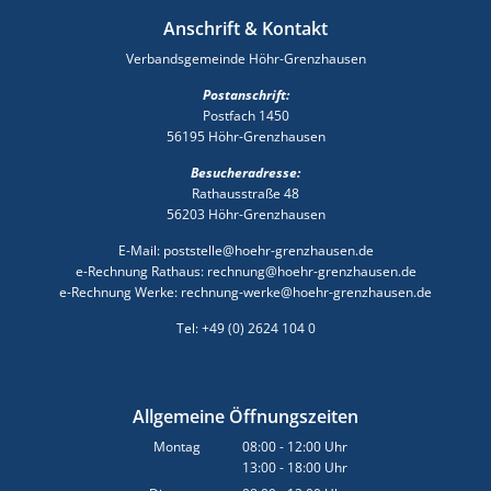
Anschrift & Kontakt
Verbandsgemeinde Höhr-Grenzhausen
Postanschrift:
Postfach 1450
56195 Höhr-Grenzhausen
Besucheradresse:
Rathausstraße 48
56203 Höhr-Grenzhausen
E-Mail: poststelle@hoehr-grenzhausen.de
e-Rechnung Rathaus: rechnung@hoehr-grenzhausen.de
e-Rechnung Werke: rechnung-werke@hoehr-grenzhausen.de
Tel: +49 (0) 2624 104 0
Allgemeine Öffnungszeiten
Montag
08:00
-
12:00
Uhr
13:00
-
18:00
Von 08:00 bis 12:00 Uhr
Uhr
Von 13:00 bis 18:00 Uhr