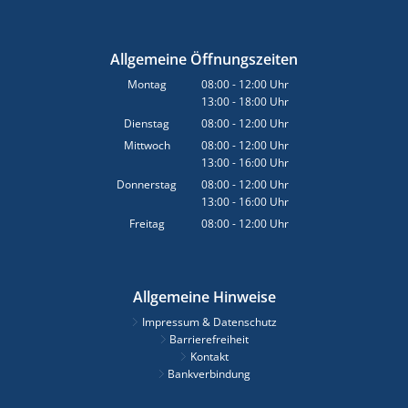
Allgemeine Öffnungszeiten
Montag
08:00
-
12:00
Uhr
13:00
-
18:00
Von 08:00 bis 12:00 Uhr
Uhr
Von 13:00 bis 18:00 Uhr
Dienstag
08:00
-
12:00
Uhr
Von 08:00 bis 12:00 Uhr
Mittwoch
08:00
-
12:00
Uhr
13:00
-
16:00
Von 08:00 bis 12:00 Uhr
Uhr
Von 13:00 bis 16:00 Uhr
Donnerstag
08:00
-
12:00
Uhr
13:00
-
16:00
Von 08:00 bis 12:00 Uhr
Uhr
Von 13:00 bis 16:00 Uhr
Freitag
08:00
-
12:00
Uhr
Von 08:00 bis 12:00 Uhr
Allgemeine Hinweise
Impressum & Datenschutz
Barrierefreiheit
Kontakt
Bankverbindung